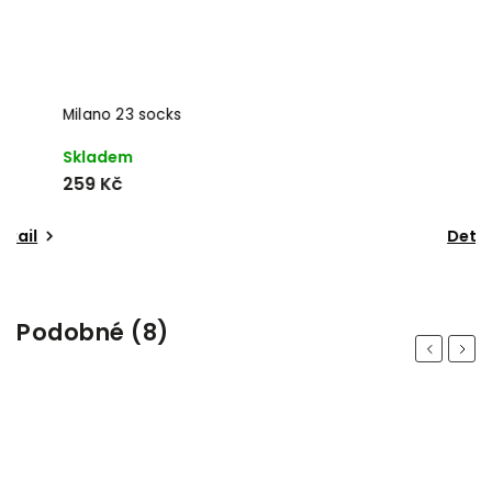
Milano 23 socks
B
Skladem
S
259 Kč
4
Detail
Podobné (8)
Previous
Next