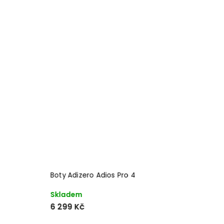
Boty Adizero Adios Pro 4
B
Skladem
S
6 299 Kč
3