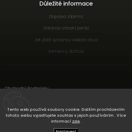
Důležité informace
Doprava zdarma
Garance vrácení peněz
Jak zjistit správnou velikost obuvi
Kamenný obchod
Obchodní Podmínky
Podmínky ochrany osobních údajů
Důležité Informace
Tento web používá soubory cookie. Dalším procházením
tohoto webu vyjadřujete souhlas s jejich používáním.. Více
informací
zde
.
Copyright 2026
RunCzech Store
. Všechna práva vyhrazena.
Upravit nastavení cookies
Nastavení