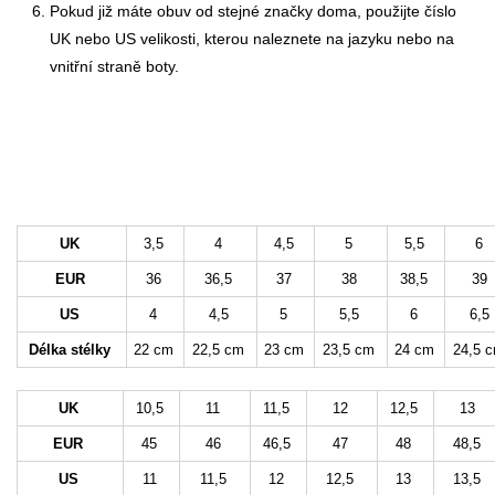
Pokud již máte obuv od stejné značky doma, použijte číslo
UK nebo US velikosti, kterou naleznete na jazyku nebo na
vnitřní straně boty.
UK
3,5
4
4,5
5
5,5
6
EUR
36
36,5
37
38
38,5
39
US
4
4,5
5
5,5
6
6,5
Délka stélky
22 cm
22,5 cm
23 cm
23,5 cm
24 cm
24,5 
UK
10,5
11
11,5
12
12,5
13
EUR
45
46
46,5
47
48
48,5
US
11
11,5
12
12,5
13
13,5