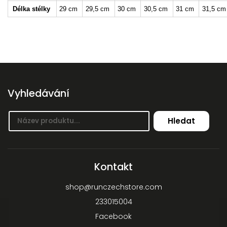
Délka stélky
29 cm
29,5 cm
30 cm
30,5 cm
31 cm
31,5 cm
Vyhledávání
Hledat
Kontakt
shop
@
runczechstore.com
233015004
Facebook