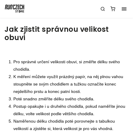
Jak zjistit správnou velikost
obuvi
Pro správné určení velikosti obuvi, si změřte délku svého
chodidla.
K měření můžete využít prázdný papír, na něj plnou vahou
stoupněte se svým chodidlem a tužkou označíte konec
nejdelšího prstu a konec patní kosti.
Poté snadno změříte délku svého chodidla.
Postup opakujte i u druhého chodidla, pokud naměříte jinou
délku, volte velikost podle většího chodidla.
Naměřenou délku chodidla poté porovnejte s tabulkou
velikostí a zjistěte si, která velikost je pro vás vhodná.