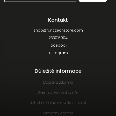
Kontakt
shop
@
runczechstore.com
233015004
Facebook
Instagram
Důležité informace
Doprava zdarma
Garance vrácení peněz
Jak zjistit správnou velikost obuvi
Kamenný obchod