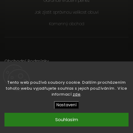
Garance vrácení peněz
Jak zjistit správnou velikost obuvi
Kamenný obchod
Obchodní Podmínky
Podmínky ochrany osobních údajů
Důležité Informace
Tento web používá soubory cookie. Dalším procházením
tohoto webu vyjadřujete souhlas s jejich používáním.. Více
informací
zde
.
Copyright 2026
RunCzech Store
. Všechna práva vyhrazena.
Upravit nastavení cookies
Nastavení
Shoptet
Shoptak.cz
Vytvořil
| Design
Souhlasím