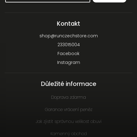
Kontakt
shop
@
runczechstore.com
233015004
Facebook
Instagram
Důležité informace
Doprava zdarma
Garance vrácení peněz
Jak zjistit správnou velikost obuvi
Kamenný obchod