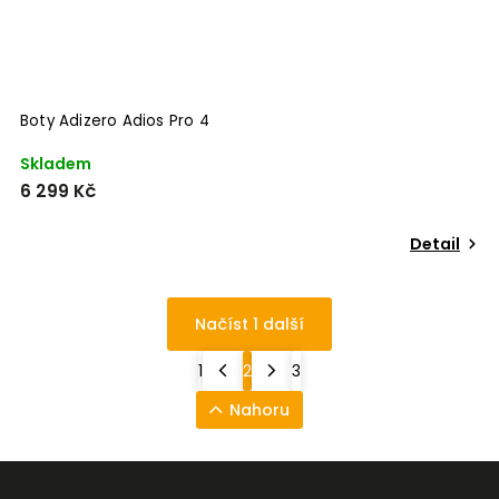
Boty Adizero Adios Pro 4
Skladem
6 299 Kč
Detail
Načíst 1 další
1
2
3
Nahoru