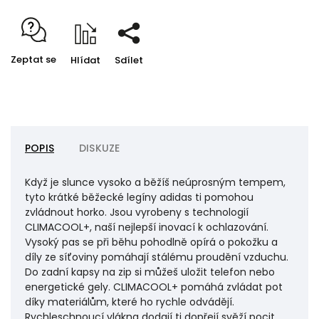
Zeptat se
Hlídat
Sdílet
POPIS
DISKUZE
Když je slunce vysoko a běžíš neúprosným tempem,
tyto krátké běžecké legíny adidas ti pomohou
zvládnout horko. Jsou vyrobeny s technologií
CLIMACOOL+, naší nejlepší inovací k ochlazování.
Vysoký pas se při běhu pohodlně opírá o pokožku a
díly ze síťoviny pomáhají stálému proudění vzduchu.
Do zadní kapsy na zip si můžeš uložit telefon nebo
energetické gely. CLIMACOOL+ pomáhá zvládat pot
díky materiálům, které ho rychle odvádějí.
Rychleschnoucí vlákna dodají ti dopřejí svěží pocit.