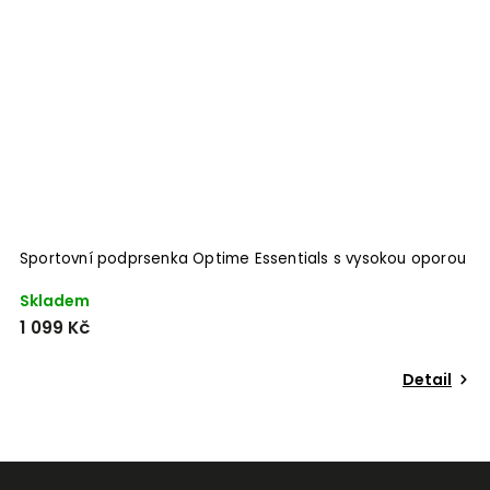
Sportovní podprsenka Optime Essentials s vysokou oporou
P
Skladem
S
1 099 Kč
1
Detail