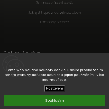
Garance vrácení peněz
Jak zjistit správnou velikost obuvi
Kamenný obchod
Obchodní Podmínky
Podmínky ochrany osobních údajů
Důležité Informace
Tento web používá soubory cookie. Dalším procházením
tohoto webu vyjadřujete souhlas s jejich používáním.. Více
informací
zde
.
Copyright 2026
RunCzech Store
. Všechna práva vyhrazena.
Upravit nastavení cookies
Nastavení
Shoptet
Shoptak.cz
Vytvořil
| Design
Souhlasím